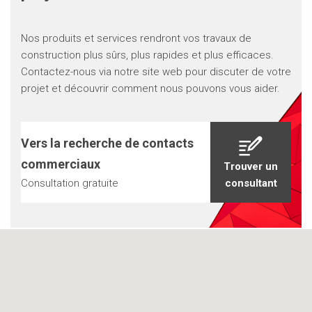
équipements, contribuant ainsi au respect du calendrier.
systèmes et une exécution compétente peuvent mener
au succès dans le cadre de projets exigeants. PERI est
Nos produits et services rendront vos travaux de
fier d’avoir contribué à un projet qui non seulement
construction plus sûrs, plus rapides et plus efficaces.
répond à des défis de construction complexes, mais qui
Contactez-nous via notre site web pour discuter de votre
soutient également le bien-être de la communauté des
projet et découvrir comment nous pouvons vous aider.
personnes âgées de Calgary.
Vers la recherche de contacts
commerciaux
Trouver un
Consultation gratuite
consultant