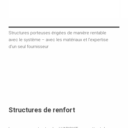
Structures porteuses érigées de manière rentable
Les 
avec le système – avec les matériaux et l’expertise
d’in
d’un seul fournisseur
les 
Structures de renfort