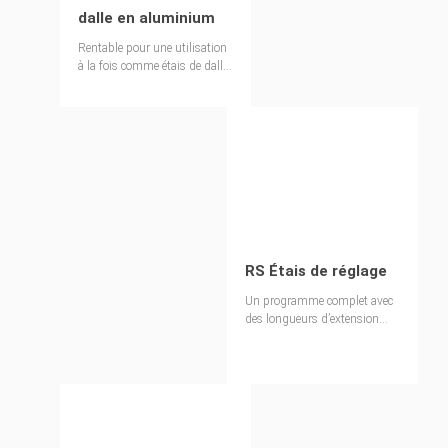
dalle en aluminium
Rentable pour une utilisation
à la fois comme étais de dalle
léger et comme tour
d'étaiement.
RS Étais de réglage
Un programme complet avec
des longueurs d’extension
jusqu’à 14,00&nbsp;m