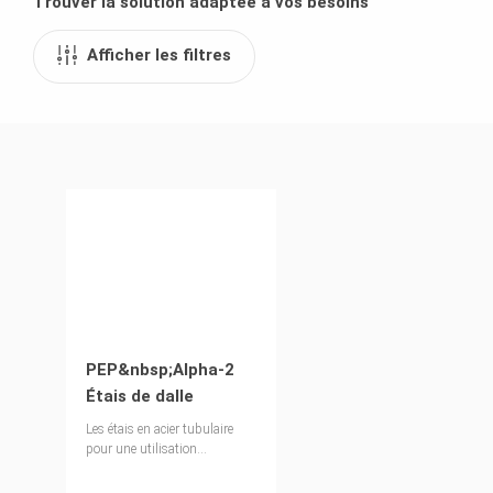
Trouver la solution adaptée à vos besoins
Afficher les filtres
PEP&nbsp;Alpha-2
Étais de dalle
Les étais en acier tubulaire
pour une utilisation
quotidienne sur les chantiers
de construction.