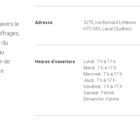
Adresse
3275, rue Bernard Lefebvre
avers le
H7C 0A5, Laval (Québec)
offrages,
e du
au
in de
Heures d’ouverture
Lundi : 7 h à 17 h
Mardi : 7 h à 17 h
e.
Mercredi : 7 h à 17 h
Jeudi : 7 h à 17 h
Vendredi : 7 h à 17 h
Samedi : Fermé
Dimanche : Fermé