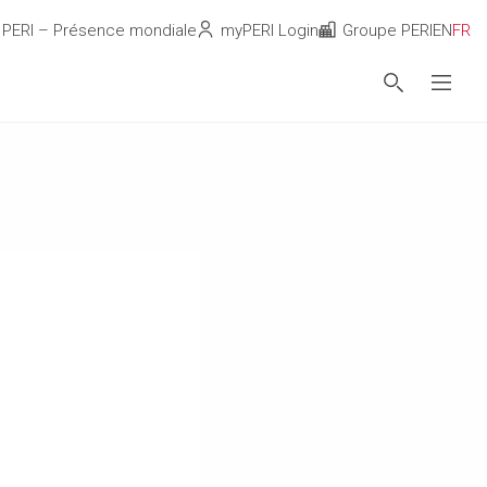
PERI – Présence mondiale
myPERI Login
Groupe PERI
EN
FR